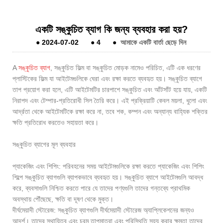
একটি সঙ্কুচিত ব্যাগ কি জন্য ব্যবহার করা হয়?
●
2024-07-02
●
4
●
আমাকে একটি বার্তা ছেড়ে দিন
A
সঙ্কুচিত ব্যাগ
, সঙ্কুচিত ফিল্ম বা সঙ্কুচিত মোড়ক নামেও পরিচিত, এটি এক ধরণের
প্লাস্টিকের ফিল্ম যা আইটেমগুলিকে ঘেরা এবং রক্ষা করতে ব্যবহৃত হয়। সঙ্কুচিত ব্যাগে
তাপ প্রয়োগ করা হলে, এটি আইটেমটির চারপাশে সঙ্কুচিত এবং আঁটসাঁট হয়ে যায়, একটি
নিরাপদ এবং টেম্পার-প্রতিরোধী সিল তৈরি করে। এই প্রক্রিয়াটি কেবল ময়লা, ধুলো এবং
আর্দ্রতা থেকে আইটেমটিকে রক্ষা করে না, তবে শক, কম্পন এবং অন্যান্য বাহ্যিক শক্তির
ক্ষতি প্রতিরোধ করতেও সহায়তা করে।
সঙ্কুচিত ব্যাগের মূল ব্যবহার
প্যাকেজিং এবং শিপিং: পরিবহনের সময় আইটেমগুলিকে রক্ষা করতে প্যাকেজিং এবং শিপিং
শিল্পে সঙ্কুচিত ব্যাগগুলি ব্যাপকভাবে ব্যবহৃত হয়। সঙ্কুচিত ব্যাগে আইটেমগুলি আবদ্ধ
করে, ব্যবসাগুলি নিশ্চিত করতে পারে যে তাদের পণ্যগুলি তাদের গন্তব্যে প্রাথমিক
অবস্থায় পৌঁছেছে, ক্ষতি বা দূষণ থেকে মুক্ত।
দীর্ঘমেয়াদী স্টোরেজ: সঙ্কুচিত ব্যাগগুলি দীর্ঘমেয়াদী স্টোরেজ অ্যাপ্লিকেশনের জন্যও
আদর্শ। তাদের স্থায়িত্ব এবং চরম তাপমাত্রা এবং পরিস্থিতি সহ্য করার ক্ষমতা তাদের