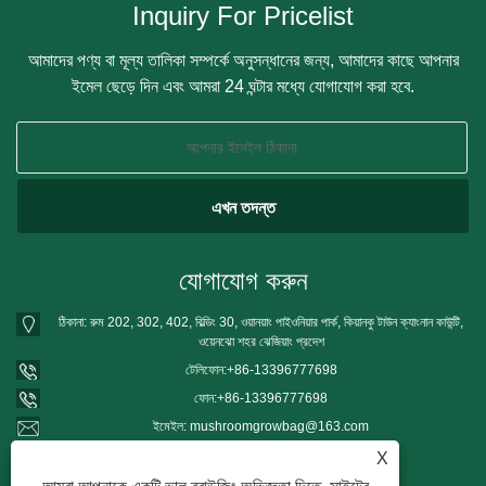
Inquiry For Pricelist
আমাদের পণ্য বা মূল্য তালিকা সম্পর্কে অনুসন্ধানের জন্য, আমাদের কাছে আপনার
ইমেল ছেড়ে দিন এবং আমরা 24 ঘন্টার মধ্যে যোগাযোগ করা হবে.
যোগাযোগ করুন
ঠিকানা: রুম 202, 302, 402, বিল্ডিং 30, ওয়ানয়াং পাইওনিয়ার পার্ক, কিয়ানকু টাউন ক্যাংনান কাউন্টি,
ওয়েনঝো শহর ঝেজিয়াং প্রদেশ
টেলিফোন:
+86-13396777698
ফোন:
+86-13396777698
ইমেইল:
mushroomgrowbag@163.com
X